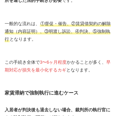
所を通じた法的手続きが必要
です。
一般的な流れは、
①督促・催告、②賃貸借契約の解除
通知（内容証明）、③明渡し訴訟、④判決、⑤強制執
行
となります。
この手続き全体で
3〜6ヶ月程度
かかることが多く、
早
期対応が損失を最小化するカギ
となります。
家賃滞納で強制執行に進むケース
入居者が判決後も退去しない場合、裁判所の執行官に