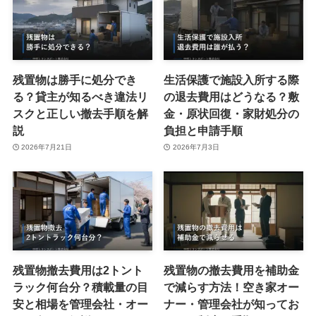
残置物は勝手に処分でき
生活保護で施設入所する際
る？貸主が知るべき違法リ
の退去費用はどうなる？敷
スクと正しい撤去手順を解
金・原状回復・家財処分の
説
負担と申請手順
2026年7月21日
2026年7月3日
残置物撤去費用は2トント
残置物の撤去費用を補助金
ラック何台分？積載量の目
で減らす方法！空き家オー
安と相場を管理会社・オー
ナー・管理会社が知ってお