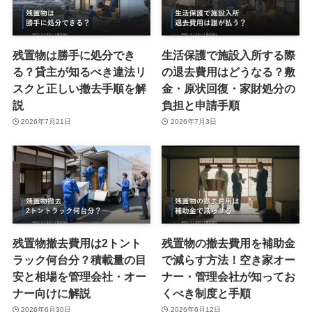
残置物は勝手に処分でき
生活保護で施設入所する際
る？貸主が知るべき違法リ
の退去費用はどうなる？敷
スクと正しい撤去手順を解
金・原状回復・家財処分の
説
負担と申請手順
2026年7月21日
2026年7月3日
残置物撤去費用は2トント
残置物の撤去費用を補助金
ラック何台分？積載量の目
で減らす方法！空き家オー
安と相場を管理会社・オー
ナー・管理会社が知ってお
ナー向けに解説
くべき制度と手順
2026年6月30日
2026年6月12日