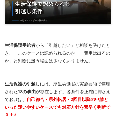
生活保護受給者
から「引越したい」と相談を受けたと
き、「このケースは認められるのか」「費用は出るの
か」と判断に迷う場面は少なくありません。
生活保護の引越し
には、厚生労働省の実施要領で整理
された
18の事由
が存在します。各条件を正確に押さえ
ておけば、
自己都合・県外転居・2回目以降の申請と
いった迷いやすいケースでも対応方針を素早く判断で
きます
。