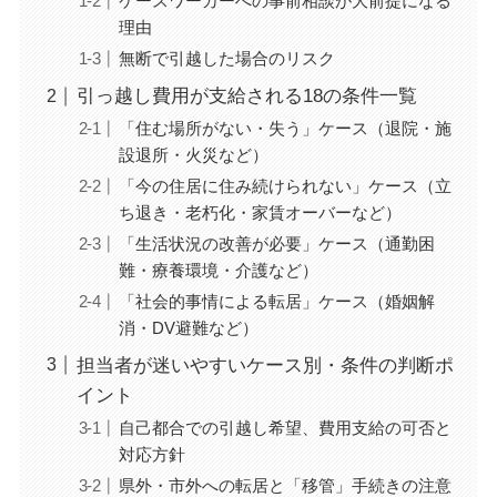
ケースワーカーへの事前相談が大前提になる
理由
無断で引越した場合のリスク
引っ越し費用が支給される18の条件一覧
「住む場所がない・失う」ケース（退院・施
設退所・火災など）
「今の住居に住み続けられない」ケース（立
ち退き・老朽化・家賃オーバーなど）
「生活状況の改善が必要」ケース（通勤困
難・療養環境・介護など）
「社会的事情による転居」ケース（婚姻解
消・DV避難など）
担当者が迷いやすいケース別・条件の判断ポ
イント
自己都合での引越し希望、費用支給の可否と
対応方針
県外・市外への転居と「移管」手続きの注意