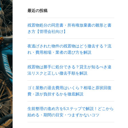
最近の投稿
残置物処分の同意書・所有権放棄書の雛形と書
き方【管理会社向け】
夜逃げされた物件の残置物はどう撤去する？流
れ・費用相場・業者の選び方を解説
残置物は勝手に処分できる？貸主が知るべき違
法リスクと正しい撤去手順を解説
ゴミ屋敷の退去費用はいくら？相場と原状回復
費・誰が負担するかを徹底解説
生前整理の進め方を5ステップで解説！どこから
始める・期間の目安・つまずかないコツ